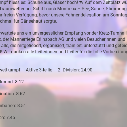
f hiess es: Schuhe aus, Gläser hoch! 🍻 Auf dem Zeltplatz wu
i Traumwetter per Schiff nach Montreux – See, Sonne, Stimmung 
r freien Verfügung, bevor unsere Fahnendelegation am Sonntag 
ochmal für Gänsehaut sorgte.
wartete uns ein unvergesslicher Empfang vor der Kretz-Turnhall
, der Männerriege Erlinsbach AG und vielen Besucherinnen und 
lle, die mitgefiebert, organisiert, trainiert, unterstützt und gefe
! Wir danken alle Leiterinnen und Leiter für die tolle Vorbereitun
ettkampf – Aktive 3-teilig – 2. Division: 24.90
lround: 8.12
nation: 8.62
nbarren: 8.51
en: 7.45