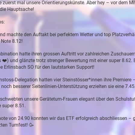
te zuerst mal unsere Orientierungskünste. Aber hey – vor dem Mi
 die Hauptsache!
os:
und machte den Auftakt bei perfektem Wetter und top Platzverhä
 Note 8.12!
mbination hatte ihren grossen Auftritt vor zahlreichen Zuschauer
 ❤️) und glänzte trotz strenger Bewertung mit einer super 8.62. 
e Erlinsbach SO für den lautstarken Support!
nstoss-Delegation hatten vier Steinstösser*innen ihre Premiere – 
 noch besserer Seitenlinien-Unterstützung erzielten sie eine 7.4
 schwebten unsere Geräteturn-Frauen elegant über den Schulstu
e super 8.51.
ote von 24.90 konnten wir das ETF erfolgreich abschliessen – 
ten Turnfest! 🥳