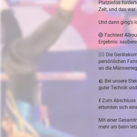
Platzinfos forder
Zelt, und das war
Und dann ging’s l
🏐 Fachtest Allro
Ergebnis: saubere
🤸‍♀️ Die Geräteko
persönlichen Fans
an die Männerrieg
🪨 Bei unsere Stei
guter Technik und
💃 Zum Abschluss
erturnten sich ein
Mit einer Gesamtn
mehr als beim letz