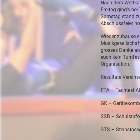
Nach dem Wettkamp
Freitag ging’s be
Samstag stand zu
Abschlussfeier n
Wieder zuhause er
Musikgesellschaft
grosses Danke an a
euch kein Turnfest
Organisation.
Resultate Vereinsw
FTA – Fachtest Al
GK – Gerätekombi
SSB – Schulstufe
STS – Steinstoss