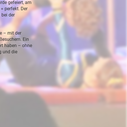
rde gefeiert, am
= perfekt. Der
bei der
e – mit der
Besuchern. Ein
iert haben – ohne
g und die