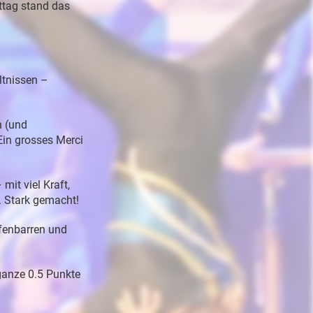
ttag stand das
ltnissen –
n (und
Ein grosses Merci
mit viel Kraft,
5. Stark gemacht!
fenbarren und
ganze 0.5 Punkte