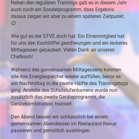
Neben
den
regulären
Trainings
gab
es
in
diesem
Jahr
auch
noch
ein
Sonderprogramm,
dass
Ergebnis
daraus
zeigen
wir
aber
zu
einem
späteren
Zeitpunkt.
😉
Wie
gut
es
der
STVE
doch
hat:
Ein
Ehrenmitglied
hat
für
uns
den
Kochlöffel
geschwungen
und
ein
leckeres
Mittagessen
gezaubert.
Vielen
Dank
an
unseren
Chefkoch!
Während
des
gemeinsamen
Mittagessens
konnten
alle
ihre
Energiespeicher
wieder
auffüllen,
bevor
es
am
Nachmittag
in
die
zweite
Hälfte
des
Trainingstags
ging.
Anstelle
des
Schulstufenbarrens
wurde
nun
zusätzlich
das
zweite
Geräteprogramm,
die
Gerätekombination,
trainiert.
Den
Abend
liessen
wir
schliesslich
bei
einem
gemeinsamen
Abendessen
im
Restaurant
Revue
passieren
und
gemütlich
ausklingen.