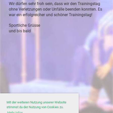
Wir
dürfen
sehr
froh
sein,
dass
wir
den
Trainingstag
ohne
Verletzungen
oder
Unfälle
beenden
konnten.
Es
war
ein
erfolgreicher
und
schöner
Trainingstag
!
Sportliche
Grüsse
und
bis
bald
Mit der weiteren Nutzung unserer Website
stimmst du der Nutzung von Cookies zu.
Mehr Infos